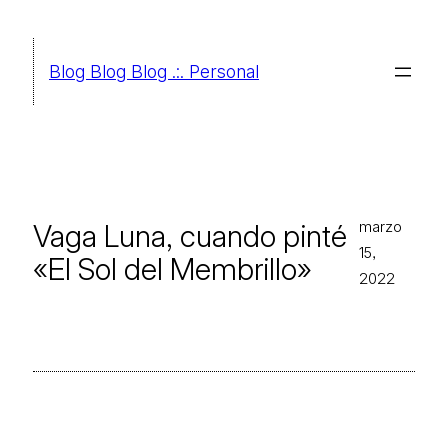
Saltar
al
Blog Blog Blog .:. Personal
contenido
marzo
Vaga Luna, cuando pinté
15,
«El Sol del Membrillo»
2022