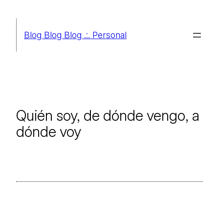
Saltar
al
Blog Blog Blog .:. Personal
contenido
Quién soy, de dónde vengo, a
dónde voy