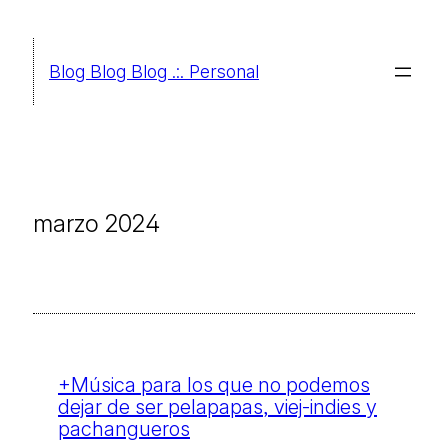
Saltar
al
Blog Blog Blog .:. Personal
contenido
marzo 2024
+Música para los que no podemos
dejar de ser pelapapas, viej-indies y
pachangueros