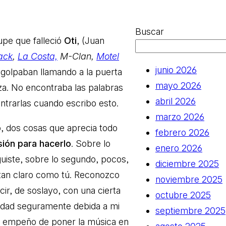
Buscar
upe que falleció
Oti
, (Juan
ack
,
La Costa,
M-Clan,
Motel
junio 2026
agolpaban llamando a la puerta
mayo 2026
za. No encontraba las palabras
abril 2026
trarlas cuando escribo esto.
marzo 2026
o, dos cosas que aprecia todo
febrero 2026
isión para hacerlo
. Sobre lo
enero 2026
uiste, sobre lo segundo, pocos,
diciembre 2025
 tan claro como tú. Reconozco
noviembre 2025
r, de soslayo, con una cierta
octubre 2025
ulidad seguramente debida a mi
septiembre 2025
n el empeño de poner la música en