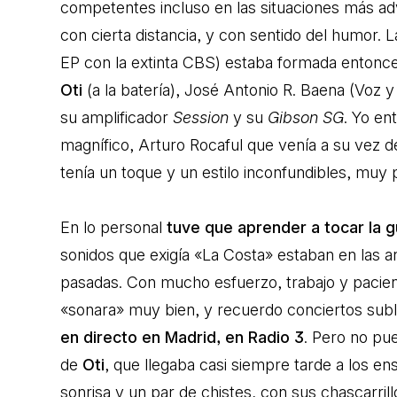
competentes incluso en las situaciones más ad
con cierta distancia, y con sentido del humor.
EP con la extinta CBS) estaba formada entonces
Oti
(a la batería), José Antonio R. Baena (Voz y 
su amplificador
Session
y su
Gibson SG
. Yo en
magnífico, Arturo Rocaful que venía a su vez d
tenía un toque y un estilo inconfundibles, muy 
En lo personal
tuve que aprender a tocar la g
sonidos que exigía «La Costa» estaban en las a
pasadas. Con mucho esfuerzo, trabajo y pacie
«sonara» muy bien, y recuerdo conciertos subl
en directo en Madrid, en Radio 3
. Pero no pu
de
Oti
, que llegaba casi siempre tarde a los en
sonrisa y un par de chistes, con sus chascarri