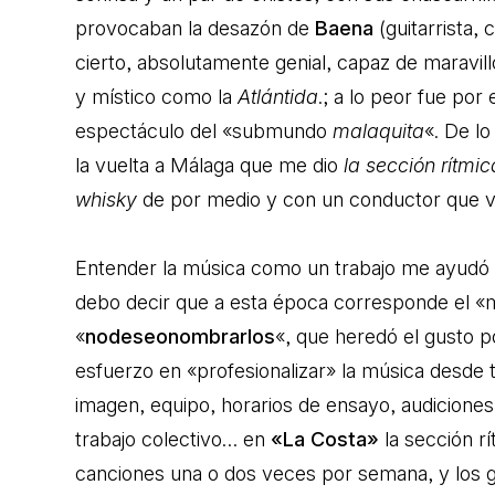
provocaban la desazón de
Baena
(guitarrista, 
cierto, absolutamente genial, capaz de maravil
y místico como la
Atlántida
.; a lo peor fue por
espectáculo del «submundo
malaquita
«. De l
la vuelta a Málaga que me dio
la sección rítmic
whisky
de por medio y con un conductor que v
Entender la música como un trabajo me ayudó 
debo decir que a esta época corresponde el «mé
«
nodeseonombrarlos
«, que heredó el gusto po
esfuerzo en «profesionalizar» la música desde t
imagen, equipo, horarios de ensayo, audiciones, 
trabajo colectivo… en
«La Costa»
la sección r
canciones una o dos veces por semana, y los gu