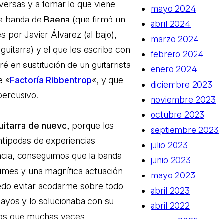
versas y a tomar lo que viene
mayo 2024
 La banda de
Baena
(que firmó un
abril 2024
 por Javier Álvarez (al bajo),
marzo 2024
guitarra) y el que les escribe con
febrero 2024
tré en sustitución de un guitarrista
enero 2024
e «
Factoría Ribbentrop
«, y que
diciembre 2023
percusivo.
noviembre 2023
octubre 2023
uitarra de nuevo
, porque los
septiembre 2023
ntípodas de experiencias
julio 2023
ncia, conseguimos que la banda
junio 2023
imes y una magnífica actuación
mayo 2023
edo evitar acodarme sobre todo
abril 2023
sayos y lo solucionaba con su
abril 2022
llos que muchas veces