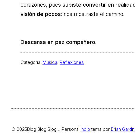
corazones, pues
supiste convertir en realid
visión de pocos
: nos mostraste el camino.
Descansa en paz compañero
.
Categoría:
Música
, 
Reflexiones
© 2025
Blog Blog Blog .:. Personal
·
Indio
tema por
Brian Gardn