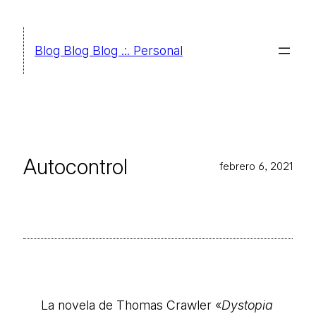
Saltar
al
Blog Blog Blog .:. Personal
contenido
Autocontrol
febrero 6, 2021
La novela de Thomas Crawler «
Dystopia