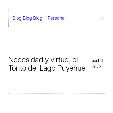
Saltar
al
Blog Blog Blog .:. Personal
contenido
Necesidad y virtud, el
abril 13,
Tonto del Lago Puyehue
2022