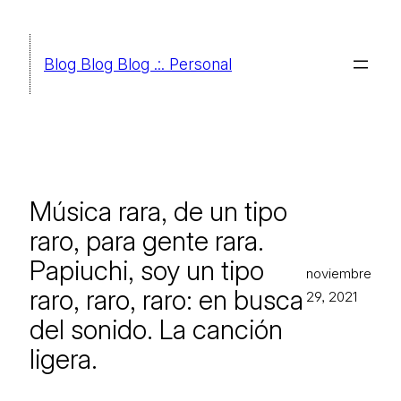
Saltar
al
Blog Blog Blog .:. Personal
contenido
Música rara, de un tipo
raro, para gente rara.
Papiuchi, soy un tipo
noviembre
raro, raro, raro: en busca
29, 2021
del sonido. La canción
ligera.