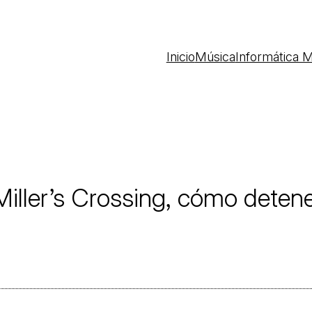
Inicio
Música
Informática M
Miller’s Crossing, cómo deten