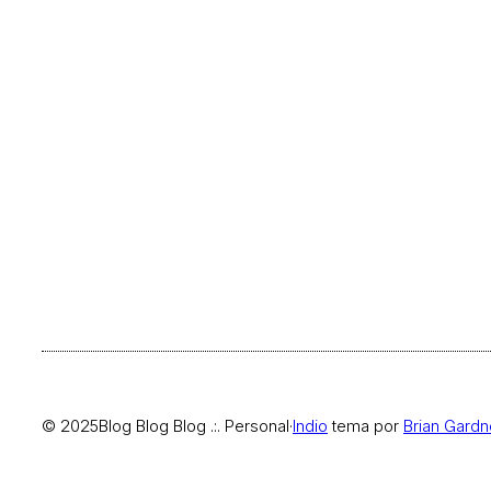
© 2025
Blog Blog Blog .:. Personal
·
Indio
tema por
Brian Gardn