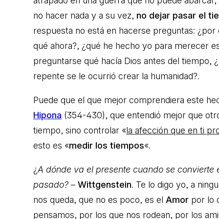
atrapado en una guerra que no puede abarcar,
no hacer nada y a su vez,
no dejar pasar el t
respuesta no está en hacerse preguntas: ¿por
qué ahora?, ¿qué he hecho yo para merecer es
preguntarse qué hacía Dios antes del tiempo,
repente se le ocurrió crear la humanidad?.
Puede que el que mejor comprendiera este he
Hipona
(354-430), que entendió mejor que otro
tiempo, sino controlar «
la afección que en ti p
esto es «
medir los tiempos
«.
¿
A dónde va el presente cuando se convierte
pasado?
–
Wittgenstein
. Te lo digo yo, a ningu
nos queda, que no es poco, es el
Amor
por lo
pensamos, por los que nos rodean, por los amigos