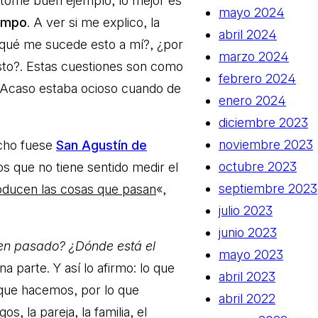
 tome buen ejemplo, lo mejor es
mayo 2024
iempo
. A ver si me explico, la
abril 2024
 qué me sucede esto a mí?, ¿por
marzo 2024
to?. Estas cuestiones son como
febrero 2024
 ¿Acaso estaba ocioso cuando de
enero 2024
diciembre 2023
noviembre 2023
cho fuese
San Agustín de
octubre 2023
s que no tiene sentido medir el
septiembre 2023
roducen las cosas que pasan
«,
julio 2023
junio 2023
 en pasado? ¿Dónde está el
mayo 2023
na parte. Y así lo afirmo: lo que
abril 2023
 que hacemos, por lo que
abril 2022
, la pareja, la familia, el