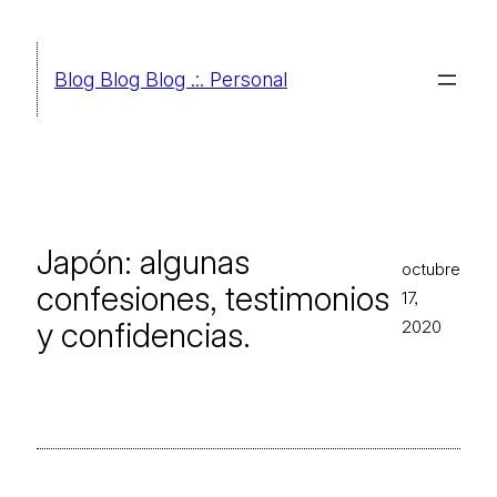
Saltar
al
Blog Blog Blog .:. Personal
contenido
Japón: algunas
octubre
confesiones, testimonios
17,
y confidencias.
2020