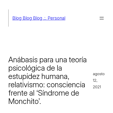
Saltar
al
Blog Blog Blog .:. Personal
contenido
Anábasis para una teoría
psicológica de la
agosto
estupidez humana,
12,
relativismo: consciencia
2021
frente al ‘Síndrome de
Monchito’.