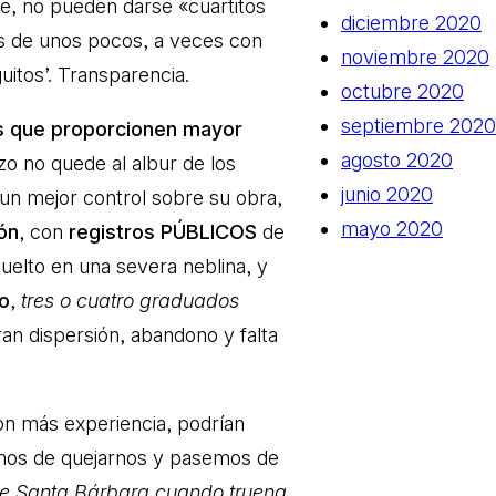
le, no pueden darse «cuartitos
diciembre 2020
es de unos pocos, a veces con
noviembre 2020
uitos’. Transparencia.
octubre 2020
septiembre 2020
s que proporcionen mayor
agosto 2020
zo no quede al albur de los
junio 2020
un mejor control sobre su obra,
mayo 2020
ón
, con
registros PÚBLICOS
de
uelto en una severa neblina, y
to
,
tres o cuatro graduados
ran dispersión, abandono y falta
n más experiencia, podrían
emos de quejarnos y pasemos de
e Santa Bárbara cuando truena
,