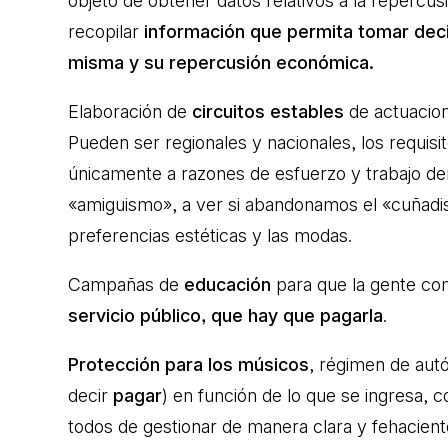
objeto de obtener datos relativos a la repercusi
recopilar
información que permita tomar deci
misma y su repercusión económica.
Elaboración de
circuitos estables
de actuacion
Pueden ser regionales y nacionales, los requi
únicamente a razones de esfuerzo y trabajo de
«amiguismo», a ver si abandonamos el «cuñadi
preferencias estéticas y las modas.
Campañas de
educación
para que la gente c
servicio público, que hay que pagarla
.
Protección para los músicos
, régimen de aut
decir
pagar
) en función de lo que se ingresa, c
todos de gestionar de manera clara y fehacient