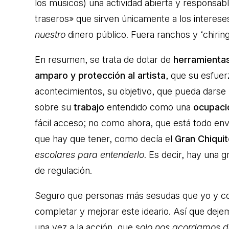
los músicos) una actividad abierta y responsab
traseros» que sirven únicamente a los interes
nuestro
dinero público. Fuera ranchos y ‘chiring
En resumen, se trata de dotar de
herramienta
amparo y protección al artista
, que su esfuer
acontecimientos, su objetivo, que pueda darse 
sobre su
trabajo
entendido como una
ocupaci
fácil acceso; no como ahora, que está todo env
que hay que tener, como decía el
Gran Chiqui
escolares para entenderlo
. Es decir, hay una g
de regulación.
Seguro que personas más sesudas que yo y co
completar y mejorar este ideario. Así que dej
una vez a la acción, que s
olo nos acordamos d