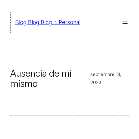
Saltar
al
Blog Blog Blog .:. Personal
contenido
Ausencia de mí
septiembre 18,
mismo
2023