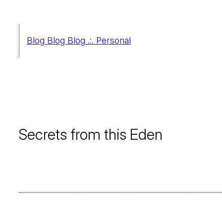
Saltar
al
Blog Blog Blog .:. Personal
contenido
Secrets from this Eden