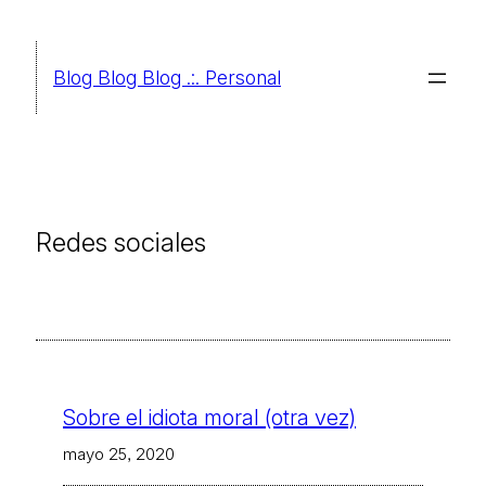
Saltar
al
Blog Blog Blog .:. Personal
contenido
Redes sociales
Sobre el idiota moral (otra vez)
mayo 25, 2020