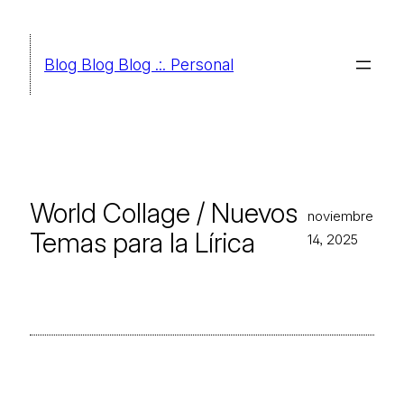
Saltar
al
Blog Blog Blog .:. Personal
contenido
World Collage / Nuevos
noviembre
Temas para la Lírica
14, 2025