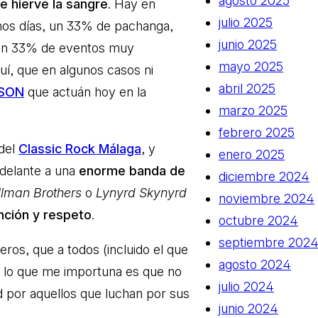
agosto 2025
e hierve la sangre
. Hay en
julio 2025
mos días, un 33% de pachanga,
junio 2025
, un 33% de eventos muy
mayo 2025
uí, que en algunos casos ni
abril 2025
CSON
que actuán hoy en la
marzo 2025
febrero 2025
 del
Classic Rock Málaga
, y
enero 2025
delante a una
enorme banda de
diciembre 2024
llman Brothers
o
Lynyrd Skynyrd
noviembre 2024
nción y respeto
.
octubre 2024
septiembre 202
os, que a todos (incluido el que
agosto 2024
r, lo que me importuna es que no
julio 2024
ad por aquellos que luchan por sus
junio 2024