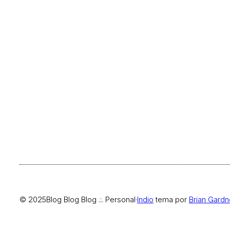
© 2025
Blog Blog Blog .:. Personal
·
Indio
tema por
Brian Gardn