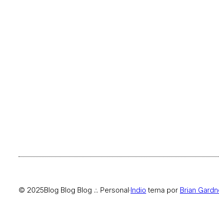
© 2025
Blog Blog Blog .:. Personal
·
Indio
tema por
Brian Gardn