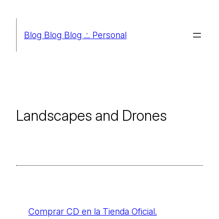
Saltar
al
Blog Blog Blog .:. Personal
contenido
Landscapes and Drones
Comprar CD en la Tienda Oficia
l
.