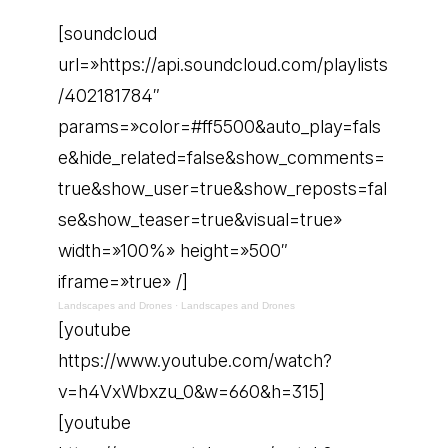
[soundcloud
url=»https://api.soundcloud.com/playlists
/402181784″
params=»color=#ff5500&auto_play=fals
e&hide_related=false&show_comments=
true&show_user=true&show_reposts=fal
se&show_teaser=true&visual=true»
width=»100%» height=»500″
iframe=»true» /]
Landscapes and Drones
·
Landscapes and Drones
[youtube
https://www.youtube.com/watch?
v=h4VxWbxzu_0&w=660&h=315]
[youtube