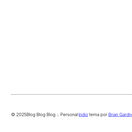
© 2025
Blog Blog Blog .:. Personal
·
Indio
tema por
Brian Gardn